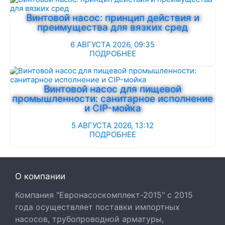
Винтовой насос: принцип действия и
преимущества для вязких сред
6 АВГУСТА 2026, 09:35
ПОДРОБНЕЕ
Винтовой насос для пищевой
промышленности: санитарное исполнение
и CIP-мойка
5 АВГУСТА 2026, 13:12
ПОДРОБНЕЕ
О компании
Компания "Евронасоскомплект-2015" с 2015
года осуществляет поставки импортных
насосов, трубопроводной арматуры,