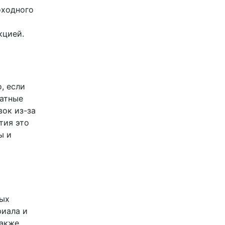
оходного
кцией.
, если
ратные
ок из-за
тия это
ы и
ных
риала и
также