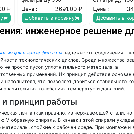
фильтра Ду 350
фильтра Ду 400
00
₽
2691.00
₽
34
Цена :
Цена :
ну
Добавить в корзину
Добавить в ко
ения: инженерное решение д
чатые фланцевые фильтры
, надёжность соединения – в
бойности технологических циклов. Среди множества ре
о не просто кусок уплотнительного материала, а
тственных применений. Их принцип действия основан 
и наполнителя, что позволяет добиться стабильного к
и значительных колебаниях температур и давлений.
 и принцип работы
ческая лента (как правило, из нержавеющей стали, но
ую V-образную спираль. В канавки этой спирали уклад
е материалы, стойкие к рабочей среде. При монтаже и 