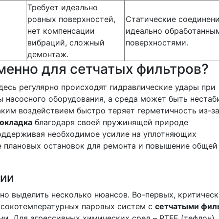
Требует идеально
ровных поверхностей,
Статические соединени
нет компенсации
идеально обработанны
вибраций, сложный
поверхностями.
демонтаж.
менно для сетчатых фильтров?
десь регулярно происходят гидравлические удары при
ы насосного оборудования, а среда может быть нестаб
аким воздействием быстро теряет герметичность из-з
рокладка
благодаря своей пружинящей природе
поддерживая необходимое усилие на уплотняющих
е плановых остановок для ремонта и повышение общей
ции
о выделить несколько нюансов. Во-первых, критическ
ысокотемпературных паровых систем с
сетчатыми фил
и. Для агрессивных химических сред – PTFE (тефлон).