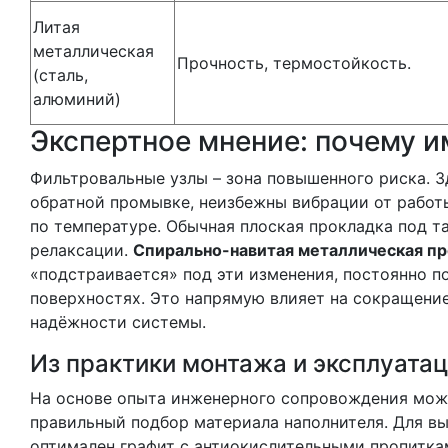
Литая
металлическая
Прочность, термостойкость.
(сталь,
алюминий)
Экспертное мнение: почему и
Фильтровальные узлы – зона повышенного риска. З
обратной промывке, неизбежны вибрации от работ
по температуре. Обычная плоская прокладка под т
релаксации.
Спирально-навитая металлическая п
«подстраивается» под эти изменения, постоянно 
поверхностях. Это напрямую влияет на сокращени
надёжности системы.
Из практики монтажа и эксплуата
На основе опыта инженерного сопровождения можн
правильный подбор материала наполнителя. Для в
оптимален графит с антиокислительными пропиткам