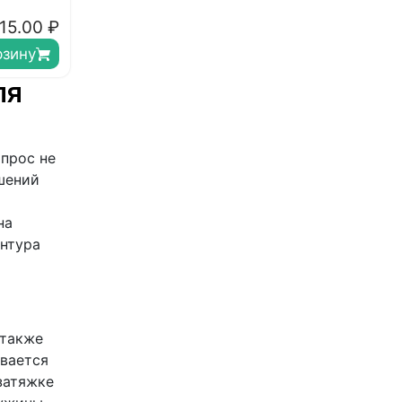
15.00
₽
рзину
ля
опрос не
шений
на
онтура
 также
ывается
затяжке