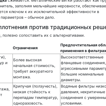
адка
сжимается. Металлические витки работают как пр
лнитель, заполняя мельчайшие неровности, обеспечива
ется ключом к их исключительной эффективности в
 параметров – обычное дело.
плотнения против традиционных реш
, полезно сопоставить их с альтернативами.
Предпочтительная обл
Ограничения
применения в фильтра
и),
Высокоответственные
Более высокая
ур и
фланцевые соединения,
начальная стоимость,
агрессивными парамет
требует аккуратного
большие номинальные
монтажа.
диаметры.
Крипучая (ползучесть),
Водяные фильтры низк
тажа,
низкая стойкость к
давления, некритичные
от
перепадам температур,
соединения с умеренн
одноразовость.
условиями.