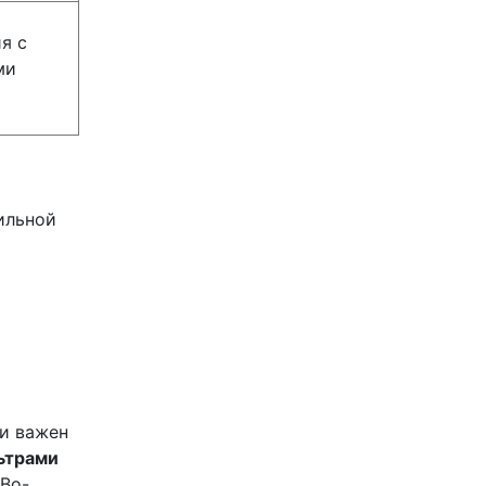
я с
ми
ильной
а
и важен
ьтрами
 Во-