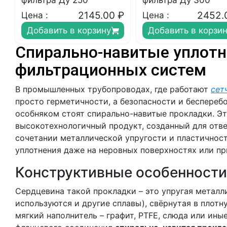
фильтра Ду 250
фильтра Ду 300
2145.00
₽
2452.
Цена :
Цена :
Добавить в корзину
Добавить в корзи
Спирально-навитые уплотн
фильтрационных систем
В промышленных трубопроводах, где работают
сет
просто герметичности, а безопасности и беспере
особняком стоят спирально-навитые прокладки. Эт
высокотехнологичный продукт, созданный для отве
сочетании металлической упругости и пластичност
уплотнения даже на неровных поверхностях или пр
Конструктивные особенности
Сердцевина такой прокладки – это упругая металли
используются и другие сплавы), свёрнутая в плотн
мягкий наполнитель – графит, PTFE, слюда или ины