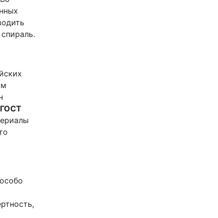
анных
водить
 спираль.
йских
им
н
ГОСТ
териалы
то
 особо
ертность,