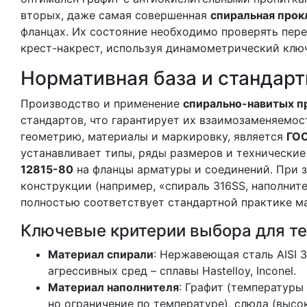
вторых, даже самая совершенная
спиральная прок
фланцах. Их состояние необходимо проверять пере
крест-накрест, используя динамометрический ключ
Нормативная база и стандарт
Производство и применение
спирально-навитых п
стандартов, что гарантирует их взаимозаменяемо
геометрию, материалы и маркировку, является
ГОС
устанавливает типы, ряды размеров и технические
12815-80
на фланцы арматуры и соединений. При з
конструкции (например, «спираль 316SS, наполните
полностью соответствует стандартной практике м
Ключевые критерии выбора для те
Материал спирали
: Нержавеющая сталь AISI 
агрессивных сред – сплавы Hastelloy, Inconel.
Материал наполнителя
: Графит (температуры
но ограничение по температуре), слюда (высо