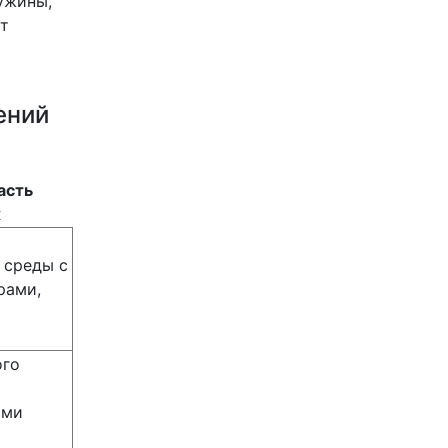
ужины,
ет
ений
асть
х
 среды с
рами,
ого
ыми