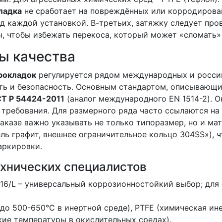
ладка
не сработает на повреждённых или корродиров
д каждой установкой. В-третьих, затяжку следует про
, чтобы избежать перекоса, который может «сломать»
ы качества
рокладок
регулируется рядом международных и росси
сть и безопасность. Основным стандартом, описывающ
Т Р 54424-2011
(аналог международного EN 1514-2). О
 требования. Для размерного ряда часто ссылаются на
аказе важно указывать не только типоразмер, но и ма
ль графит, внешнее ограничительное кольцо 304SS»), ч
аркировки.
хнических специалистов
316/L – универсальный коррозионностойкий выбор; для
 до 500-650°C в инертной среде), PTFE (химическая ин
кие температуры в окислительных средах).