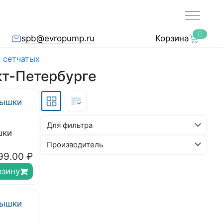
0
spb@evropump.ru
Корзина
 сетчатых
кт-Петербурге
Для фильтра
шки
Производитель
99.00
₽
рзину