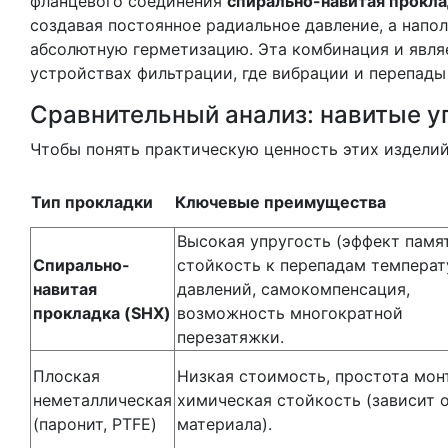
фланцевого соединения
спирально-навитая прокл
создавая постоянное радиальное давление, а напо
абсолютную герметизацию. Эта комбинация и явля
устройствах фильтрации, где вибрации и перепады
Сравнительный анализ: навитые у
Чтобы понять практическую ценность этих изделий
Тип прокладки
Ключевые преимущества
Высокая упругость (эффект памят
Спирально-
стойкость к перепадам температ
навитая
давлений, самокомпенсация,
прокладка (SHX)
возможность многократной
перезатяжки.
Плоская
Низкая стоимость, простота мон
неметаллическая
химическая стойкость (зависит 
(паронит, PTFE)
материала).