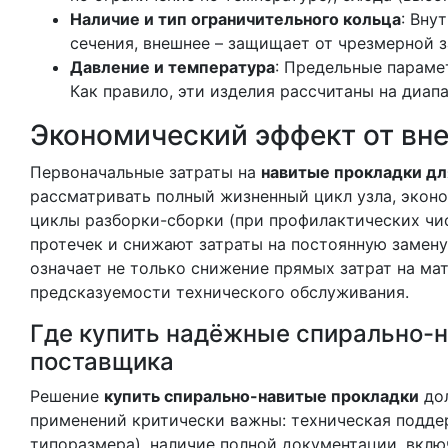
Наличие и тип ограничительного кольца
: Вну
сечения, внешнее – защищает от чрезмерной з
Давление и температура
: Предельные параме
Как правило, эти изделия рассчитаны на диапа
Экономический эффект от вн
Первоначальные затраты на
навитые прокладки дл
рассматривать полный жизненный цикл узла, экон
циклы разборки-сборки (при профилактических чи
протечек и снижают затраты на постоянную замену
означает не только снижение прямых затрат на ма
предсказуемости технического обслуживания.
Где купить надёжные спирально-н
поставщика
Решение
купить спирально-навитые прокладки
дол
применений критически важны: техническая подде
типоразмера), наличие полной документации, вклю