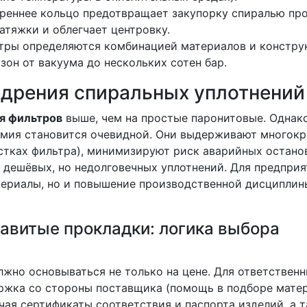
треннее кольцо предотвращает закупорку спиралью пр
атяжки и облегчает центровку.
тры определяются комбинацией материалов и констру
зон от вакуума до нескольких сотен бар.
едрения спиральных уплотнений
я фильтров
выше, чем на простые паронитовые. Однако
омия становится очевидной. Они выдерживают многок
стках фильтра), минимизируют риск аварийных останов
 дешёвых, но недолговечных уплотнений. Для предприя
териалы, но и повышение производственной дисциплин
авитые прокладки: логика выбора
жно основываться не только на цене. Для ответствен
ржка со стороны поставщика (помощь в подборе мате
чая сертификаты соответствия и паспорта изделий, а 