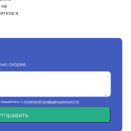
 на
итков и
жно скорее.
оглашаетесь с
политикой конфеденциальности
тправить