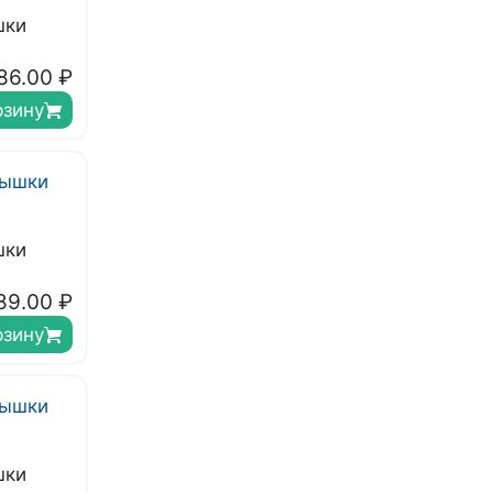
шки
86.00
₽
рзину
шки
89.00
₽
рзину
шки