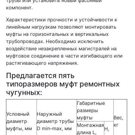
трубы или установить новый фасонный
компонент.
Характеристики прочности и устойчивости к
линейным нагрузкам позволяют монтировать
муфты на горизонтальных и вертикальных
трубопроводах. Необходимо исключить
воздействие незакрепленных магистралей на
муфтовое соединение в части изгибающего или
растягивающего напряжения.
Предлагается пять
типоразмеров муфт ремонтных
чугунных:
Габаритные
размеры
Условный
Наружный
муфты
Вес,
диаметр
диаметр трубы
кг
Монтажная
муфты, мм
D min-max, мм
H,
длина L,