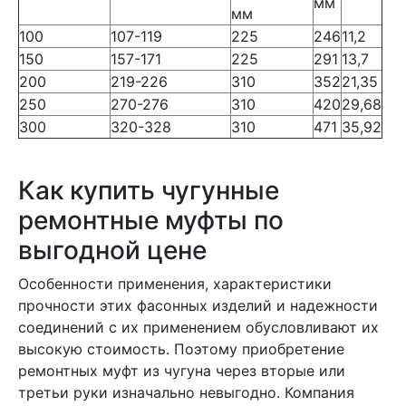
мм
мм
100
107-119
225
246
11,2
150
157-171
225
291
13,7
200
219-226
310
352
21,35
250
270-276
310
420
29,68
300
320-328
310
471
35,92
Как купить чугунные
ремонтные муфты по
выгодной цене
Особенности применения, характеристики
прочности этих фасонных изделий и надежности
соединений с их применением обусловливают их
высокую стоимость. Поэтому приобретение
ремонтных муфт из чугуна через вторые или
третьи руки изначально невыгодно. Компания