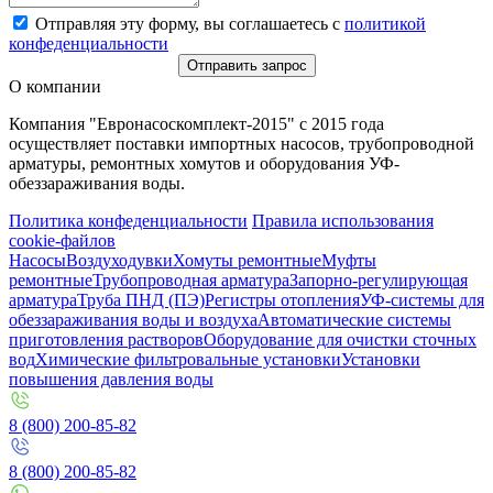
Отправляя эту форму, вы соглашаетесь с
политикой
конфеденциальности
Отправить запрос
О компании
Компания "Евронасоскомплект-2015" с 2015 года
осуществляет поставки импортных насосов, трубопроводной
арматуры, ремонтных хомутов и оборудования УФ-
обеззараживания воды.
Политика конфеденциальности
Правила использования
cookie-файлов
Насосы
Воздуходувки
Хомуты ремонтные
Муфты
ремонтные
Трубопроводная арматура
Запорно-регулирующая
арматура
Труба ПНД (ПЭ)
Регистры отопления
УФ-системы для
обеззараживания воды и воздуха
Автоматические системы
приготовления растворов
Оборудование для очистки сточных
вод
Химические фильтровальные установки
Установки
повышения давления воды
8 (800) 200-85-82
8 (800) 200-85-82