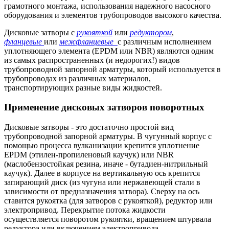
грамотного монтажа, использования надежного насосного
оборудования и элементов трубопроводов высокого качества.
Дисковые затворы с
рукояткой
или
редуктором
,
фланцевые
или
межфланцевые
с различным исполнением
уплотняющего элемента (EPDM или NBR) являются одним
из самых распространенных (и недорогих!) видов
трубопроводной запорной арматуры, который используется в
трубопроводах из различных материалов,
транспортирующих разные виды жидкостей.
Применение дисковых затворов поворотных
Дисковые затворы - это достаточно простой вид
трубопроводной запорной арматуры. В чугунный корпус с
помощью процесса вулканизации крепится уплотнение
EPDM (этилен-пропиленовый каучук) или NBR
(маслобензостойкая резина, иначе - бутадиен-нитрильный
каучук). Далее в корпусе на вертикальную ось крепится
запирающий диск (из чугуна или нержавеющей стали в
зависимости от предназначения затвора). Сверху на ось
ставится рукоятка (для затворов с рукояткой), редуктор или
электропривод. Перекрытие потока жидкости
осуществляется поворотом рукоятки, вращением штурвала
редуктора или включением электропривода.