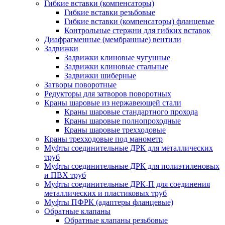
Гибкие вставки (компенсаторы)
Гибкие вставки резьбовые
Гибкие вставки (компенсаторы) фланцевые
Контрольные стержни для гибких вставок
Диафрагменные (мембранные) вентили
Задвижки
Задвижки клиновые чугунные
Задвижки клиновые стальные
Задвижки шиберные
Затворы поворотные
Редукторы для затворов поворотных
Краны шаровые из нержавеющей стали
Краны шаровые стандартного прохода
Краны шаровые полнопроходные
Краны шаровые трехходовые
Краны трехходовые под манометр
Муфты соединительные ДРК для металлических
труб
Муфты соединительные ДРК для полиэтиленовых
и ПВХ труб
Муфты соединительные ДРК-П для соединения
металлических и пластиковых труб
Муфты ПФРК (адаптеры фланцевые)
Обратные клапаны
Обратные клапаны резьбовые