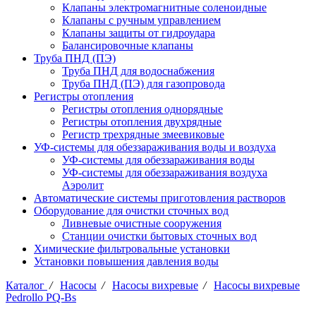
Клапаны электромагнитные соленоидные
Клапаны с ручным управлением
Клапаны защиты от гидроудара
Балансировочные клапаны
Труба ПНД (ПЭ)
Труба ПНД для водоснабжения
Труба ПНД (ПЭ) для газопровода
Регистры отопления
Регистры отопления однорядные
Регистры отопления двухрядные
Регистр трехрядные змеевиковые
УФ-системы для обеззараживания воды и воздуха
УФ-системы для обеззараживания воды
УФ-системы для обеззараживания воздуха
Аэролит
Автоматические системы приготовления растворов
Оборудование для очистки сточных вод
Ливневые очистные сооружения
Станции очистки бытовых сточных вод
Химические фильтровальные установки
Установки повышения давления воды
Каталог
/
Насосы
/
Насосы вихревые
/
Насосы вихревые
Pedrollo PQ-Bs