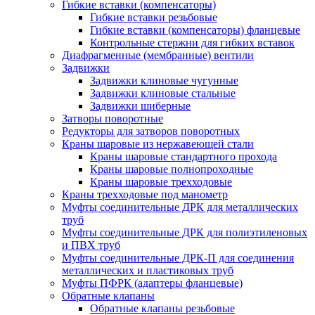
Гибкие вставки (компенсаторы)
Гибкие вставки резьбовые
Гибкие вставки (компенсаторы) фланцевые
Контрольные стержни для гибких вставок
Диафрагменные (мембранные) вентили
Задвижки
Задвижки клиновые чугунные
Задвижки клиновые стальные
Задвижки шиберные
Затворы поворотные
Редукторы для затворов поворотных
Краны шаровые из нержавеющей стали
Краны шаровые стандартного прохода
Краны шаровые полнопроходные
Краны шаровые трехходовые
Краны трехходовые под манометр
Муфты соединительные ДРК для металлических
труб
Муфты соединительные ДРК для полиэтиленовых
и ПВХ труб
Муфты соединительные ДРК-П для соединения
металлических и пластиковых труб
Муфты ПФРК (адаптеры фланцевые)
Обратные клапаны
Обратные клапаны резьбовые