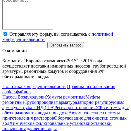
Отправляя эту форму, вы соглашаетесь с
политикой
конфеденциальности
Отправить запрос
О компании
Компания "Евронасоскомплект-2015" с 2015 года
осуществляет поставки импортных насосов, трубопроводной
арматуры, ремонтных хомутов и оборудования УФ-
обеззараживания воды.
Политика конфеденциальности
Правила использования
cookie-файлов
Насосы
Воздуходувки
Хомуты ремонтные
Муфты
ремонтные
Трубопроводная арматура
Запорно-регулирующая
арматура
Труба ПНД (ПЭ)
Регистры отопления
УФ-системы для
обеззараживания воды и воздуха
Автоматические системы
приготовления растворов
Оборудование для очистки сточных
вод
Химические фильтровальные установки
Установки
повышения давления воды