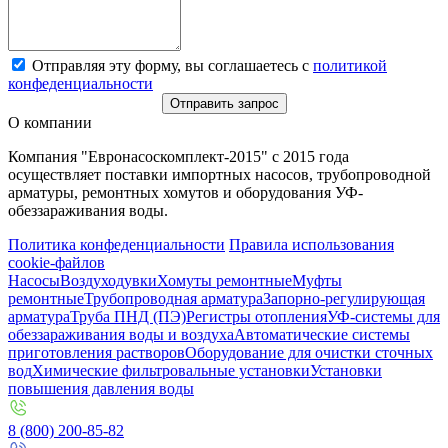
Отправляя эту форму, вы соглашаетесь с
политикой
конфеденциальности
Отправить запрос
О компании
Компания "Евронасоскомплект-2015" с 2015 года
осуществляет поставки импортных насосов, трубопроводной
арматуры, ремонтных хомутов и оборудования УФ-
обеззараживания воды.
Политика конфеденциальности
Правила использования
cookie-файлов
Насосы
Воздуходувки
Хомуты ремонтные
Муфты
ремонтные
Трубопроводная арматура
Запорно-регулирующая
арматура
Труба ПНД (ПЭ)
Регистры отопления
УФ-системы для
обеззараживания воды и воздуха
Автоматические системы
приготовления растворов
Оборудование для очистки сточных
вод
Химические фильтровальные установки
Установки
повышения давления воды
8 (800) 200-85-82