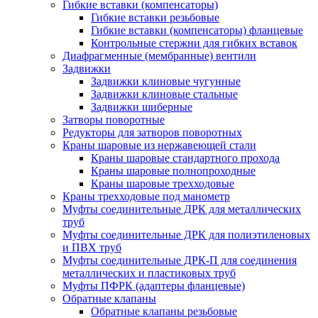
Гибкие вставки (компенсаторы)
Гибкие вставки резьбовые
Гибкие вставки (компенсаторы) фланцевые
Контрольные стержни для гибких вставок
Диафрагменные (мембранные) вентили
Задвижки
Задвижки клиновые чугунные
Задвижки клиновые стальные
Задвижки шиберные
Затворы поворотные
Редукторы для затворов поворотных
Краны шаровые из нержавеющей стали
Краны шаровые стандартного прохода
Краны шаровые полнопроходные
Краны шаровые трехходовые
Краны трехходовые под манометр
Муфты соединительные ДРК для металлических
труб
Муфты соединительные ДРК для полиэтиленовых
и ПВХ труб
Муфты соединительные ДРК-П для соединения
металлических и пластиковых труб
Муфты ПФРК (адаптеры фланцевые)
Обратные клапаны
Обратные клапаны резьбовые