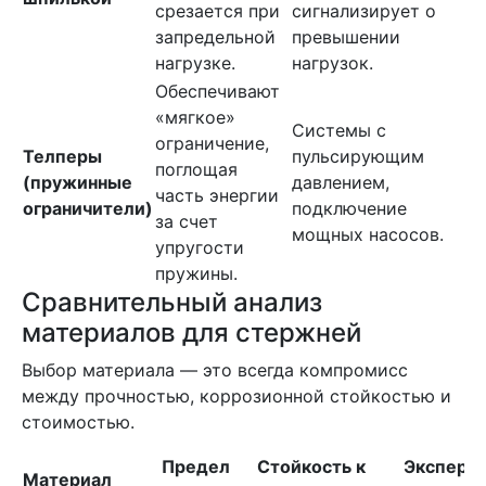
срезается при
сигнализирует о
запредельной
превышении
нагрузке.
нагрузок.
Обеспечивают
«мягкое»
Системы с
ограничение,
Телперы
пульсирующим
поглощая
(пружинные
давлением,
часть энергии
ограничители)
подключение
за счет
мощных насосов.
упругости
пружины.
Сравнительный анализ
материалов для стержней
Выбор материала — это всегда компромисс
между прочностью, коррозионной стойкостью и
стоимостью.
Предел
Стойкость к
Экспертн
Материал