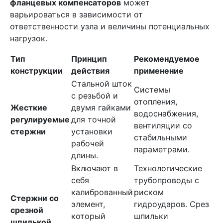
фланцевых компенсаторов
может
варьироваться в зависимости от
ответственности узла и величины потенциальных
нагрузок.
Тип
Принцип
Рекомендуемое
конструкции
действия
применение
Стальной шток
Системы
с резьбой и
отопления,
Жесткие
двумя гайками
водоснабжения,
регулируемые
для точной
вентиляции со
стержни
установки
стабильными
рабочей
параметрами.
длины.
Включают в
Технологические
себя
трубопроводы с
калиброванный
риском
Стержни со
элемент,
гидроударов. Срез
срезной
который
шпильки
шпилькой