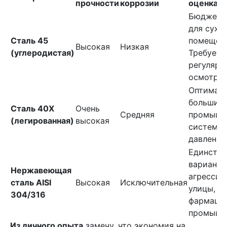
прочности
коррозии
оценка
Бюджетн
для сухи
Сталь 45
помещен
Высокая
Низкая
(углеродистая)
Требует
регулярн
осмотра.
Оптималь
большин
Сталь 40Х
Очень
Средняя
промышл
(легированная)
высокая
систем в
давления
Единств
вариант 
Нержавеющая
агрессив
сталь AISI
Высокая
Исключительная
улицы, п
304/316
фармаце
промышл
Из личного опыта
замечу, что экономия на