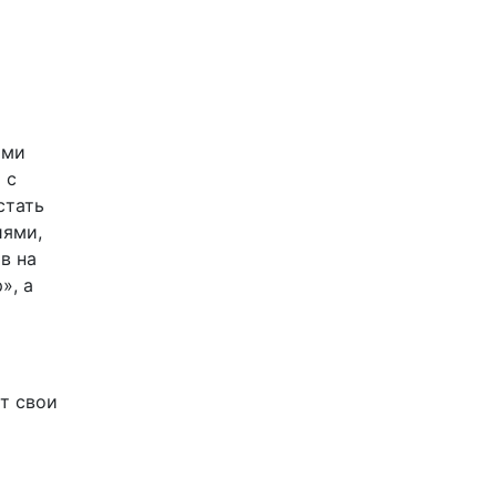
ыми
 с
стать
иями,
в на
», а
т свои