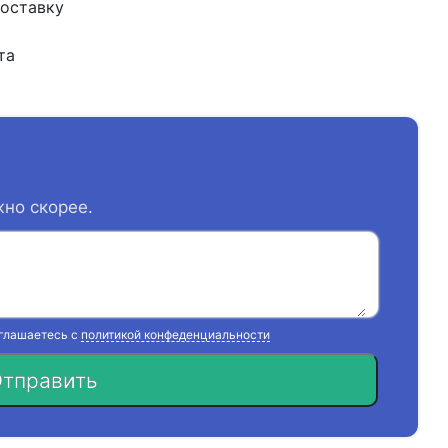
доставку
та
жно скорее.
оглашаетесь с
политикой конфеденциальности
тправить