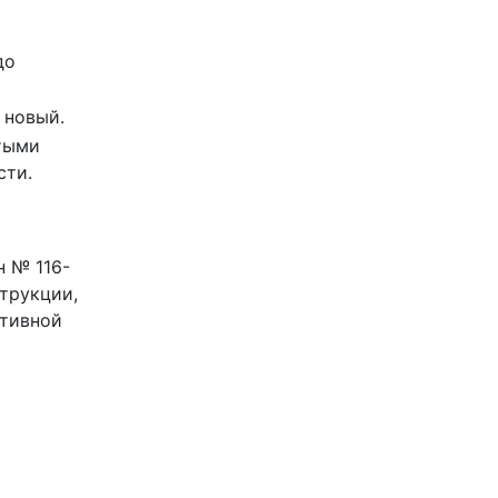
до
 новый.
тыми
сти.
 № 116-
трукции,
ативной