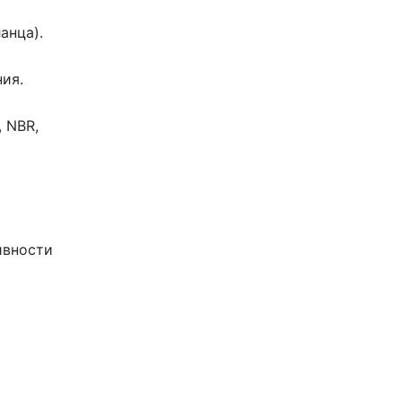
анца).
ия.
 NBR,
ивности