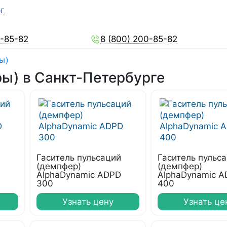
г
0-85-82
8 (800) 200-85-82
ы)
ы) в Санкт-Петербурге
Гаситель пульсаций
Гаситель пульс
(демпфер)
(демпфер)
AlphaDynamic ADPD
AlphaDynamic 
300
400
Узнать цену
Узнать це