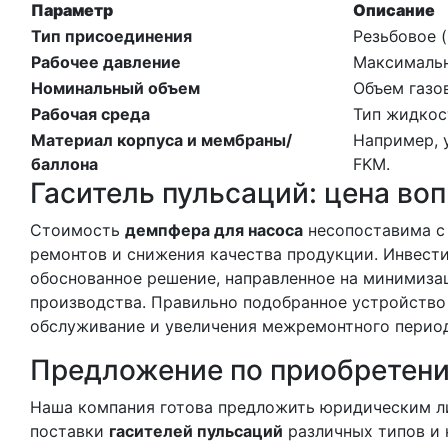
Параметр
Описание
Тип присоединения
Резьбовое (
Рабочее давление
Максимальн
Номинальный объем
Объем газо
Рабочая среда
Тип жидкос
Материал корпуса и мембраны/
Например, у
баллона
FKM.
Гаситель пульсаций: цена во
Стоимость
демпфера для насоса
несопоставима с
ремонтов и снижения качества продукции. Инвест
обоснованное решение, направленное на минимиз
производства. Правильно подобранное устройство 
обслуживание и увеличения межремонтного период
Предложение по приобретен
Наша компания готова предложить юридическим л
поставки
гасителей пульсаций
различных типов и