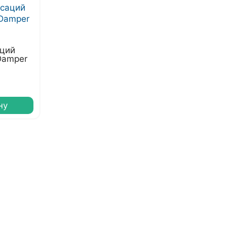
аций
Damper
ну