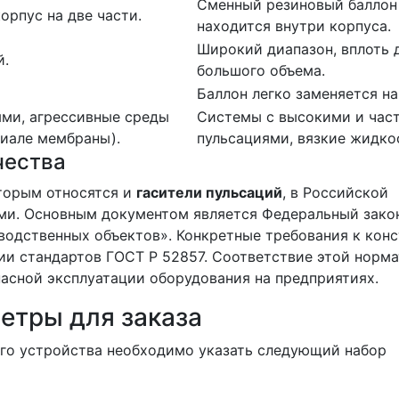
Сменный резиновый баллон
орпус на две части.
находится внутри корпуса.
Широкий диапазон, вплоть 
й.
большого объема.
Баллон легко заменяется на
ми, агрессивные среды
Системы с высокими и час
иале мембраны).
пульсациями, вязкие жидко
чества
оторым относятся и
гасители пульсаций
, в Российской
ми. Основным документом является Федеральный закон
одственных объектов». Конкретные требования к конс
ии стандартов ГОСТ Р 52857. Соответствие этой норм
пасной эксплуатации оборудования на предприятиях.
етры для заказа
го устройства необходимо указать следующий набор