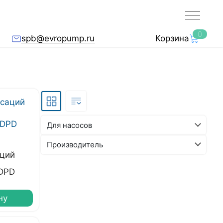
0
spb@evropump.ru
Корзина
Для насосов
Производитель
аций
ADPD
ну