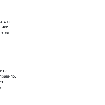
й
потока
 или
яются
дится
правило,
сть
ая