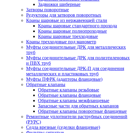
Задвижки шиберные
Затворы поворотные
Редукторы для затворов поворотных
Краны шаровые из нержавеющей стали
Краны шаровые стандартного прохода
Краны шаровые полнопроходные
Краны шаровые трехходовые
Краны трехходовые под манометр
Муфты соединительные ДРК для металлических
труб
Муфты соединительные ДРК для полиэтиленовых
и ПВХ труб
Муфты соединительные ДРК-П для соединения
металлических и пластиковых труб
Муфты ПФРК (адаптеры фланцевые)
Обратные клапаны
Обратные клапаны резьбовые
Обратные клапаны фланцевые
Обратные клапаны межфланцевые
Запасные части для обратных клапанов
Обратные клапаны поворотные фланцевые
Ремонтные уплотнители раструбных соединений
(РУРС)
Седла врезные (седелки фланцевые)
Фильтры сетчатые