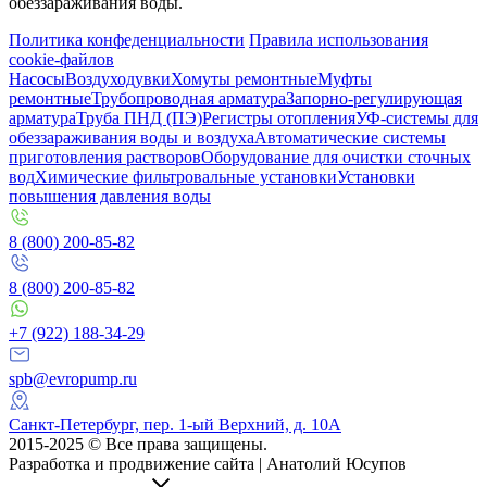
обеззараживания воды.
Политика конфеденциальности
Правила использования
cookie-файлов
Насосы
Воздуходувки
Хомуты ремонтные
Муфты
ремонтные
Трубопроводная арматура
Запорно-регулирующая
арматура
Труба ПНД (ПЭ)
Регистры отопления
УФ-системы для
обеззараживания воды и воздуха
Автоматические системы
приготовления растворов
Оборудование для очистки сточных
вод
Химические фильтровальные установки
Установки
повышения давления воды
8 (800) 200-85-82
8 (800) 200-85-82
+7 (922) 188-34-29
spb@evropump.ru
Санкт-Петербург, пер. 1-ый Верхний, д. 10А
2015-2025 © Все права защищены.
Разработка и продвижение сайта | Анатолий Юсупов