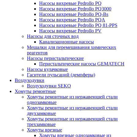
Насосы вихревые Pedrollo PQ
Насосы вихревые Pedrollo PQ3000
Насосы вихревые Pedrollo PQ-Bs
Насосы вихревые Pedrollo PQA
Насосы вихревые Pedrollo PQ 81-PPS
Насосы вихревые Pedrollo PV
Насосы для сточных вод
Канализационные насосы
Мешалки для перемешивания химических
реагентов
Насосы перистальтические
Перистальтические насосы GEMATECH
Насосы кулачковые
Гасители пульсаций (демпферы)
Воздуходувки
Воздуходувки SEKO
Хомуты ремонтные
Хомуты ремонтные из нержавеющей стали
однозамковые
Хомуты ремонтные из нержавеющей стали
двухзамковые
Хомуты ремонтные из нержавеющей стали
трехзамковые
Хомуты врезные
Хомуты врезные однозамковые из