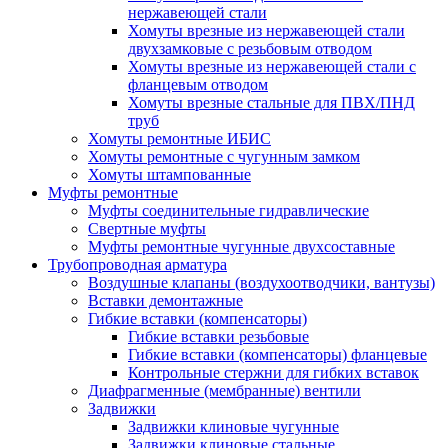
нержавеющей стали
Хомуты врезные из нержавеющей стали
двухзамковые с резьбовым отводом
Хомуты врезные из нержавеющей стали с
фланцевым отводом
Хомуты врезные стальные для ПВХ/ПНД
труб
Хомуты ремонтные ИБИС
Хомуты ремонтные с чугунным замком
Хомуты штампованные
Муфты ремонтные
Муфты соединительные гидравлические
Свертные муфты
Муфты ремонтные чугунные двухсоставные
Трубопроводная арматура
Воздушные клапаны (воздухоотводчики, вантузы)
Вставки демонтажные
Гибкие вставки (компенсаторы)
Гибкие вставки резьбовые
Гибкие вставки (компенсаторы) фланцевые
Контрольные стержни для гибких вставок
Диафрагменные (мембранные) вентили
Задвижки
Задвижки клиновые чугунные
Задвижки клиновые стальные