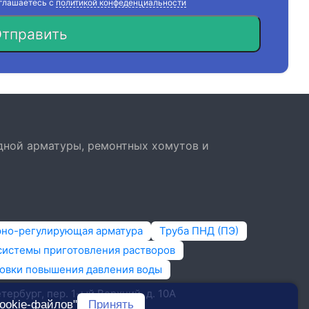
оглашаетесь с
политикой конфеденциальности
тправить
дной арматуры, ремонтных хомутов и
рно-регулирующая арматура
Труба ПНД (ПЭ)
системы приготовления растворов
овки повышения давления воды
ербург, пер. 1-ый Верхний, д. 10А
ookie-файлов"
Принять