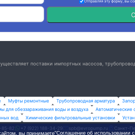
Отправляя эту форму, вы с
О
осуществляет поставки импортных насосов, трубопрово
е
Муфты ремонтные
Трубопроводная арматура
Запо
ы для обеззараживания воды и воздуха
Автоматические 
чных вод
Химические фильтровальные установки
Устан
0-85-82
+7 (922) 188-34-29
spb@evropump.ru
Санкт-Пет
"Соглашение об использовании c
сайтом, вы принимаете