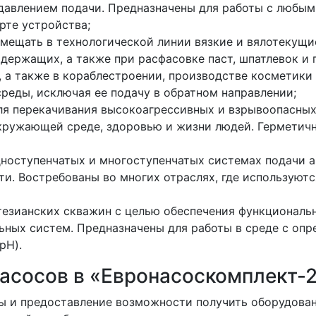
давлением подачи. Предназначены для работы с любым
рте устройства;
емещать в технологической линии вязкие и вялотекущи
держащих, а также при расфасовке паст, шпатлевок и 
 а также в кораблестроении, производстве косметики 
реды, исключая ее подачу в обратном направлении;
для перекачивания высокоагрессивных и взрывоопасных
окружающей среде, здоровью и жизни людей. Герметич
дноступенчатых и многоступенчатых системах подачи а
и. Востребованы во многих отраслях, где используютс
тезианских скважин с целью обеспечения функциональ
ных систем. Предназначены для работы в среде с оп
pH).
асосов в «Евронасоскомплект-
ны и предоставление возможности получить оборудова