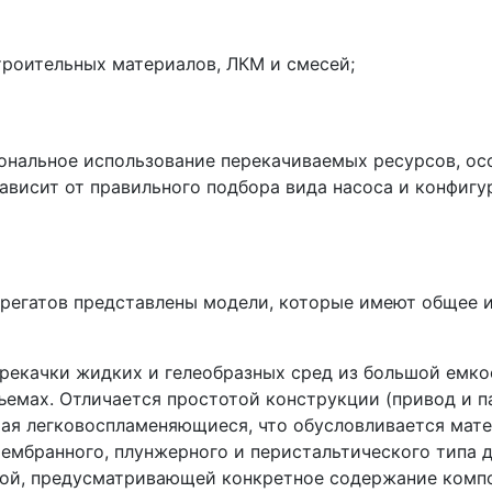
троительных материалов, ЛКМ и смесей;
ональное использование перекачиваемых ресурсов, осо
зависит от правильного подбора вида насоса и конфиг
грегатов представлены модели, которые имеют общее и
ерекачки жидких и гелеобразных сред из большой емко
емах. Отличается простотой конструкции (привод и па
ая легковоспламеняющиеся, что обусловливается мате
мембранного, плунжерного и перистальтического типа 
рой, предусматривающей конкретное содержание комп