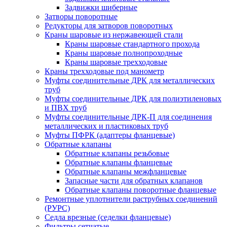
Задвижки шиберные
Затворы поворотные
Редукторы для затворов поворотных
Краны шаровые из нержавеющей стали
Краны шаровые стандартного прохода
Краны шаровые полнопроходные
Краны шаровые трехходовые
Краны трехходовые под манометр
Муфты соединительные ДРК для металлических
труб
Муфты соединительные ДРК для полиэтиленовых
и ПВХ труб
Муфты соединительные ДРК-П для соединения
металлических и пластиковых труб
Муфты ПФРК (адаптеры фланцевые)
Обратные клапаны
Обратные клапаны резьбовые
Обратные клапаны фланцевые
Обратные клапаны межфланцевые
Запасные части для обратных клапанов
Обратные клапаны поворотные фланцевые
Ремонтные уплотнители раструбных соединений
(РУРС)
Седла врезные (седелки фланцевые)
Фильтры сетчатые