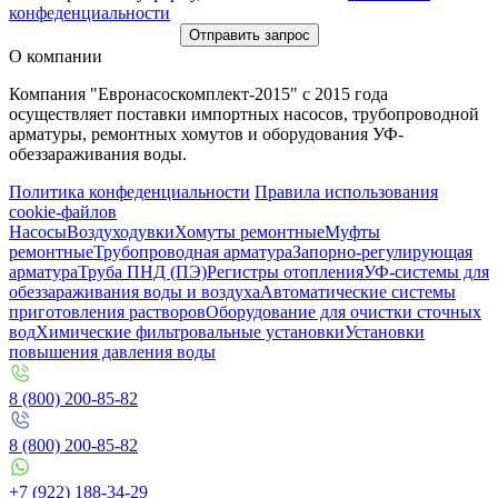
конфеденциальности
Отправить запрос
О компании
Компания "Евронасоскомплект-2015" с 2015 года
осуществляет поставки импортных насосов, трубопроводной
арматуры, ремонтных хомутов и оборудования УФ-
обеззараживания воды.
Политика конфеденциальности
Правила использования
cookie-файлов
Насосы
Воздуходувки
Хомуты ремонтные
Муфты
ремонтные
Трубопроводная арматура
Запорно-регулирующая
арматура
Труба ПНД (ПЭ)
Регистры отопления
УФ-системы для
обеззараживания воды и воздуха
Автоматические системы
приготовления растворов
Оборудование для очистки сточных
вод
Химические фильтровальные установки
Установки
повышения давления воды
8 (800) 200-85-82
8 (800) 200-85-82
+7 (922) 188-34-29