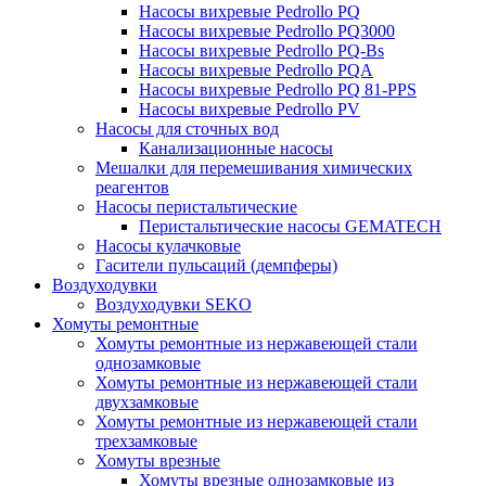
Насосы вихревые Pedrollo PQ
Насосы вихревые Pedrollo PQ3000
Насосы вихревые Pedrollo PQ-Bs
Насосы вихревые Pedrollo PQA
Насосы вихревые Pedrollo PQ 81-PPS
Насосы вихревые Pedrollo PV
Насосы для сточных вод
Канализационные насосы
Мешалки для перемешивания химических
реагентов
Насосы перистальтические
Перистальтические насосы GEMATECH
Насосы кулачковые
Гасители пульсаций (демпферы)
Воздуходувки
Воздуходувки SEKO
Хомуты ремонтные
Хомуты ремонтные из нержавеющей стали
однозамковые
Хомуты ремонтные из нержавеющей стали
двухзамковые
Хомуты ремонтные из нержавеющей стали
трехзамковые
Хомуты врезные
Хомуты врезные однозамковые из