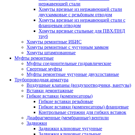
нержавеющей стали
Хомуты врезные из нержавеющей стали
двухзамковые с резьбовым отводом
Хомуты врезные из нержавеющей стали с
фланцевым отводом
Хомуты врезные стальные для ПВХ/ПНД
труб
Хомуты ремонтные ИБИС
Хомуты ремонтные с чугунным замком
Хомуты штампованные
Муфты ремонтные
Муфты соединительные гидравлические
Свертные муфты
Муфты ремонтные чугунные двухсоставные
Трубопроводная арматура
Воздушные клапаны (воздухоотводчики, вантузы)
Вставки демонтажные
Гибкие вставки (компенсаторы)
Гибкие вставки резьбовые
Гибкие вставки (компенсаторы) фланцевые
Контрольные стержни для гибких вставок
Диафрагменные (мембранные) вентили
Задвижки
Задвижки клиновые чугунные
Задвижки клиновые стальные