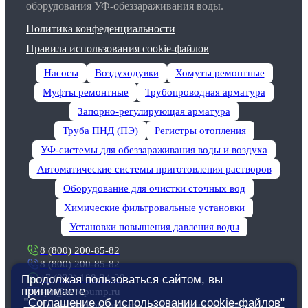
оборудования УФ-обеззараживания воды.
Политика конфеденциальности
Правила использования cookie-файлов
Насосы
Воздуходувки
Хомуты ремонтные
Муфты ремонтные
Трубопроводная арматура
Запорно-регулирующая арматура
Труба ПНД (ПЭ)
Регистры отопления
УФ-системы для обеззараживания воды и воздуха
Автоматические системы приготовления растворов
Оборудование для очистки сточных вод
Химические фильтровальные установки
Установки повышения давления воды
8 (800) 200-85-82
8 (800) 200-85-82
+7 (922) 188-34-29
Продолжая пользоваться сайтом, вы
принимаете
spb@evropump.ru
"Соглашение об использовании cookie-файлов"
Санкт-Петербург, пер. 1-ый Верхний, д. 10А