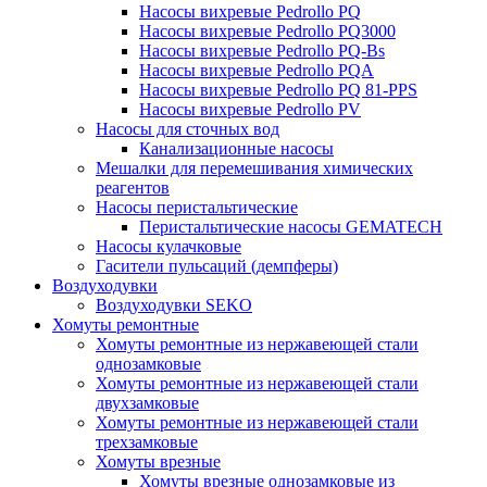
Насосы вихревые Pedrollo PQ
Насосы вихревые Pedrollo PQ3000
Насосы вихревые Pedrollo PQ-Bs
Насосы вихревые Pedrollo PQA
Насосы вихревые Pedrollo PQ 81-PPS
Насосы вихревые Pedrollo PV
Насосы для сточных вод
Канализационные насосы
Мешалки для перемешивания химических
реагентов
Насосы перистальтические
Перистальтические насосы GEMATECH
Насосы кулачковые
Гасители пульсаций (демпферы)
Воздуходувки
Воздуходувки SEKO
Хомуты ремонтные
Хомуты ремонтные из нержавеющей стали
однозамковые
Хомуты ремонтные из нержавеющей стали
двухзамковые
Хомуты ремонтные из нержавеющей стали
трехзамковые
Хомуты врезные
Хомуты врезные однозамковые из