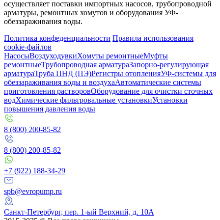
осуществляет поставки импортных насосов, трубопроводной
арматуры, ремонтных хомутов и оборудования УФ-
обеззараживания воды.
Политика конфеденциальности
Правила использования
cookie-файлов
Насосы
Воздуходувки
Хомуты ремонтные
Муфты
ремонтные
Трубопроводная арматура
Запорно-регулирующая
арматура
Труба ПНД (ПЭ)
Регистры отопления
УФ-системы для
обеззараживания воды и воздуха
Автоматические системы
приготовления растворов
Оборудование для очистки сточных
вод
Химические фильтровальные установки
Установки
повышения давления воды
8 (800) 200-85-82
8 (800) 200-85-82
+7 (922) 188-34-29
spb@evropump.ru
Санкт-Петербург, пер. 1-ый Верхний, д. 10А