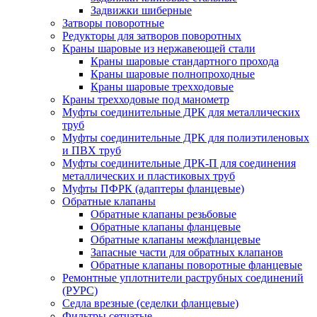
Задвижки шиберные
Затворы поворотные
Редукторы для затворов поворотных
Краны шаровые из нержавеющей стали
Краны шаровые стандартного прохода
Краны шаровые полнопроходные
Краны шаровые трехходовые
Краны трехходовые под манометр
Муфты соединительные ДРК для металлических
труб
Муфты соединительные ДРК для полиэтиленовых
и ПВХ труб
Муфты соединительные ДРК-П для соединения
металлических и пластиковых труб
Муфты ПФРК (адаптеры фланцевые)
Обратные клапаны
Обратные клапаны резьбовые
Обратные клапаны фланцевые
Обратные клапаны межфланцевые
Запасные части для обратных клапанов
Обратные клапаны поворотные фланцевые
Ремонтные уплотнители раструбных соединений
(РУРС)
Седла врезные (седелки фланцевые)
Фильтры сетчатые