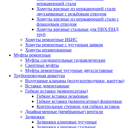
нержавеющей стали
Хомуты врезные из нержавеющей стали
двухзамковые с резьбовым отводом
Хомуты врезные из нержавеющей стали с
фланцевым отводом
Хомуты врезные стальные для ПВХ/ПНД
труб
Хомуты ремонтные ИБИС
Хомуты ремонтные с чугунным замком
Хомуты штампованные
Муфты ремонтные
Муфты соединительные гидравлические
Свертные муфты
Муфты ремонтные чугунные двухсоставные
Трубопроводная арматура
Воздушные клапаны (воздухоотводчики, вантузы)
Вставки демонтажные
Гибкие вставки (компенсаторы)
Гибкие вставки резьбовые
Гибкие вставки (компенсаторы) фланцевые
Контрольные стержни для гибких вставок
Диафрагменные (мембранные) вентили
Задвижки
Задвижки клиновые чугунные
Задвижки клиновые стальные