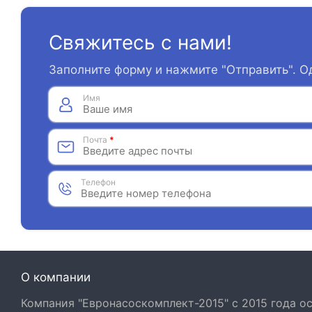
Свяжитесь с нами!
Заполните форму и нажмите "Отправить". О
Имя
Почта
*
Телефон
О компании
Компания "Евронасоскомплект-2015" с 2015 года 