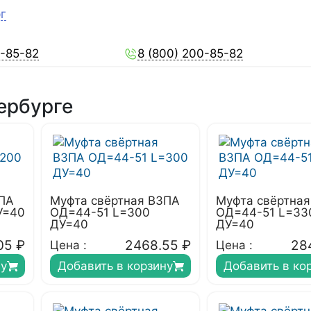
г
0-85-82
8 (800) 200-85-82
ербурге
ЗПА
Муфта свёртная ВЗПА
Муфта свёртна
У=40
ОД=44-51 L=300
ОД=44-51 L=33
ДУ=40
ДУ=40
05
₽
2468.55
₽
28
Цена :
Цена :
ну
Добавить в корзину
Добавить в ко