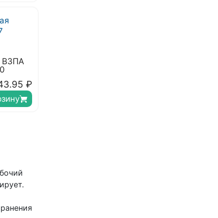
я ВЗПА
0
43.95
₽
рзину
абочий
ирует.
транения