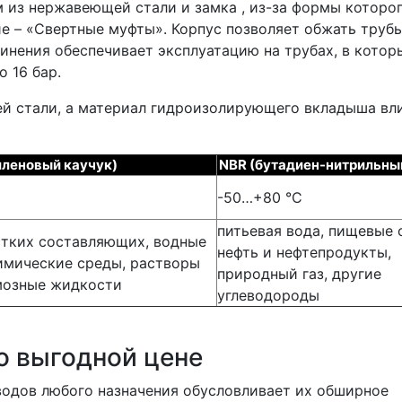
м из нержавеющей стали и замка , из-за формы которог
е – «Свертные муфты». Корпус позволяет обжать труб
инения обеспечивает эксплуатацию на трубах, в котор
 16 бар.
й стали, а материал гидроизолирующего вкладыша вли
иленовый каучук)
NBR (бутадиен-нитрильны
-50…+80 °C
питьевая вода, пищевые 
стких составляющих, водные
нефть и нефтепродукты,
имические среды, растворы
природный газ, другие
рмозные жидкости
углеводороды
о выгодной цене
одов любого назначения обусловливает их обширное