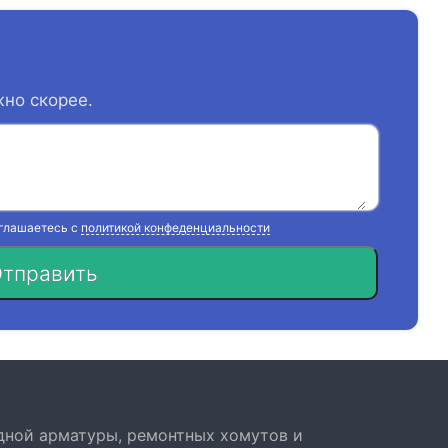
жно скорее.
оглашаетесь с
политикой конфеденциальности
тправить
дной арматуры, ремонтных хомутов и