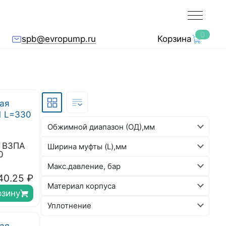
0
spb@evropump.ru
Корзина
Обжимной диапазон (ОД),мм
я ВЗПА
Ширина муфты (L),мм
0
Макс.давление, бар
40.25
₽
Материал корпуса
рзину
Уплотнение