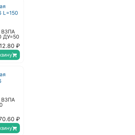
я ВЗПА
0 ДУ=50
12.80
₽
рзину
я ВЗПА
0
70.60
₽
рзину