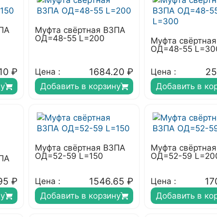
ЗПА
Муфта свёртная ВЗПА
ОД=48-55 L=200
Муфта свёртна
ОД=48-55 L=30
10
₽
1684.20
₽
25
Цена :
Цена :
ну
Добавить в корзину
Добавить в ко
Муфта свёртная ВЗПА
Муфта свёртна
ОД=52-59 L=150
ОД=52-59 L=20
ЗПА
95
₽
1546.65
₽
17
Цена :
Цена :
ну
Добавить в корзину
Добавить в ко