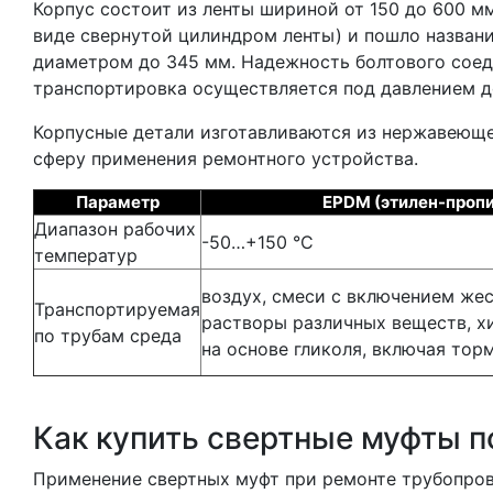
Корпус состоит из ленты шириной от 150 до 600 м
виде свернутой цилиндром ленты) и пошло названи
диаметром до 345 мм. Надежность болтового соед
транспортировка осуществляется под давлением до
Корпусные детали изготавливаются из нержавеюще
сферу применения ремонтного устройства.
Параметр
EPDM (этилен-проп
Диапазон рабочих
-50…+150 °C
температур
воздух, смеси с включением же
Транспортируемая
растворы различных веществ, х
по трубам среда
на основе гликоля, включая то
Как купить свертные муфты п
Применение свертных муфт при ремонте трубопров