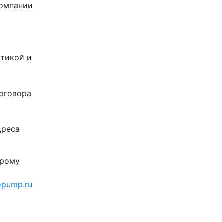
компании
стикой и
договора
дреса
орому
opump.ru