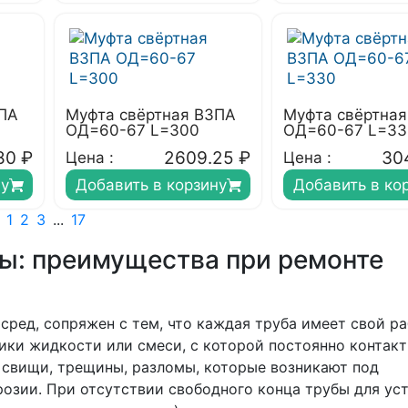
ЗПА
Муфта свёртная ВЗПА
Муфта свёртна
ОД=60-67 L=300
ОД=60-67 L=33
80
₽
2609.25
₽
30
Цена :
Цена :
ну
Добавить в корзину
Добавить в ко
1
2
3
...
17
ы: преимущества при ремонте
сред, сопряжен с тем, что каждая труба имеет свой р
ики жидкости или смеси, с которой постоянно контакт
 свищи, трещины, разломы, которые возникают под
озии. При отсутствии свободного конца трубы для ус