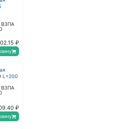
я ВЗПА
0
02.15
₽
рзину
я ВЗПА
0
09.40
₽
рзину