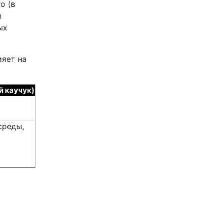
о (в
ы
ых
яет на
й каучук)
среды,