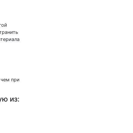
гой
транить
атериала
 чем при
ю из: