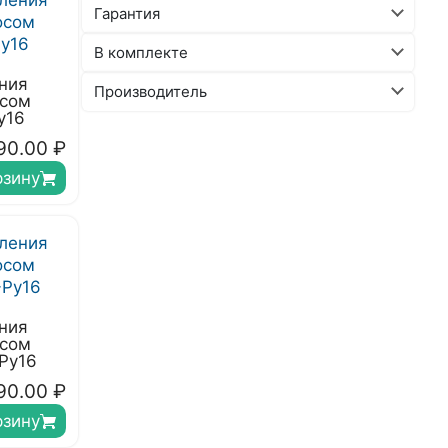
Гарантия
В комплекте
ния
Производитель
осом
у16
90.00
₽
рзину
ния
осом
Ру16
90.00
₽
рзину