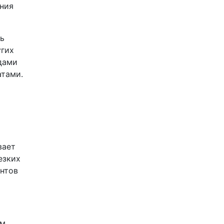
ения
ть
угих
дами
атами.
вает
езких
ентов
ым