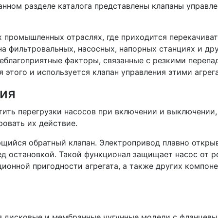
анном разделе каталога представлены клапаны управл
х промышленных отраслях, где приходится перекачива
на фильтровальных, насосных, напорных станциях и др
неблагоприятные факторы, связанные с резкими перепа
я этого и используется клапан управления этими агрег
вия
ить перегрузки насосов при включении и выключении,
ровать их действие.
ющийся обратный клапан. Электропривод плавно откры
ред остановкой. Такой функционал защищает насос от р
ционной пригодности агрегата, а также других компон
я дисковые и мембранные чугунные модели с фланцев