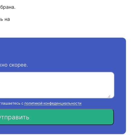
мбрана.
ь на
жно скорее.
оглашаетесь с
политикой конфеденциальности
тправить