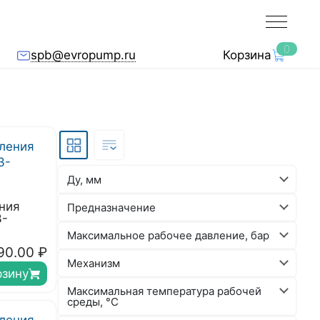
0
spb@evropump.ru
Корзина
Ду, мм
ния
Предназначение
3-
Максимальное рабочее давление, бар
90.00
₽
Механизм
рзину
Максимальная температура рабочей
среды, °C