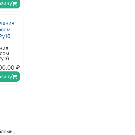
рзину
ния
осом
Ру16
00.00
₽
рзину
блемы,