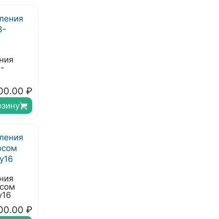
ния
-
00.00
₽
рзину
ния
осом
у16
00.00
₽