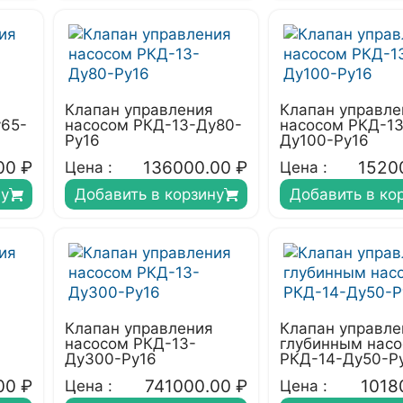
Клапан управления
Клапан управле
у65-
насосом РКД-13-Ду80-
насосом РКД-13
Ру16
Ду100-Ру16
00
₽
136000.00
₽
1520
Цена :
Цена :
ну
Добавить в корзину
Добавить в ко
Клапан управления
Клапан управле
насосом РКД-13-
глубинным нас
Ду300-Ру16
РКД-14-Ду50-Р
00
₽
741000.00
₽
1018
Цена :
Цена :