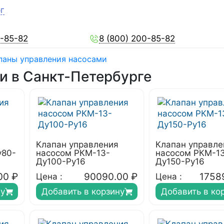
г
0-85-82
8 (800) 200-85-82
паны управления насосами
и в Санкт-Петербурге
Клапан управления
Клапан управле
у80-
насосом РКМ-13-
насосом РКМ-1
Ду100-Ру16
Ду150-Ру16
00
₽
90090.00
₽
1758
Цена :
Цена :
ну
Добавить в корзину
Добавить в ко