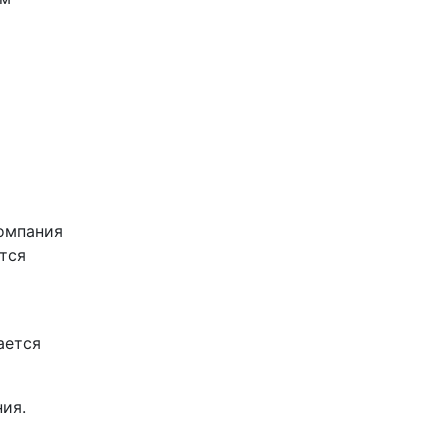
компания
тся
ается
ия.